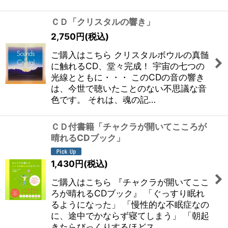
ＣＤ「クリスタルの響き」
2,750
円
(税込)
ご購入はこちら クリスタルボウルの真髄
に触れるCD、堂々完成！ 宇宙の七つの
光線とともに・・・ このCDの音の響き
は、今世で聴いたことのない不思議な音
色です。 それは、魂の記…
ＣＤ付書籍「チャクラが開いてこころが
晴れるCDブック」
1,430
円
(税込)
ご購入はこちら 『チャクラが開いてここ
ろが晴れるCDブック』 「ぐっすり眠れ
るようになった」 「慢性的な不眠症なの
に、途中でかならず寝てしまう」 「朝起
きたらびっくりするほどス…