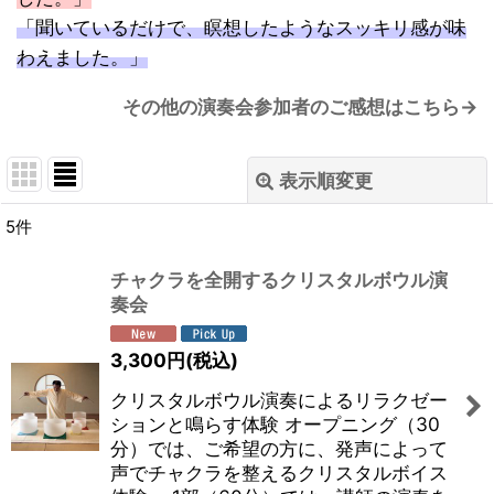
「聞いているだけで、瞑想したようなスッキリ感が味
わえました。」
その他の演奏会参加者のご感想はこちら→
表示順変更
閉じる
5
件
表示数
:
チャクラを全開するクリスタルボウル演
奏会
並び順
:
3,300
円
(税込)
絞り込む
クリスタルボウル演奏によるリラクゼー
ションと鳴らす体験 オープニング（30
分）では、ご希望の方に、発声によって
声でチャクラを整えるクリスタルボイス