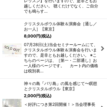
レッスン】を行いますので、是非ともお
越しください。 聴くだけでなく、ご自分
でも鳴らす…
クリスタルボウル体験＆演奏会［通し／
お一人］【東京】
8,000
円
(税込)
07月28日(土)当会セミナールームにて、
クリスタルボウル体験＆演奏会を行いま
すので、是非ともお越しください。 ※こ
ちらのページは、［第一・二部通し］お
一人様のページです。 カート内の価格
は税別表…
神々の島「バリ島」の風を感じて〜瞑想
とクリスタルボウル【東京】
2,000
円
(税込)
＜好評につき第2回開催！＞当会理事長