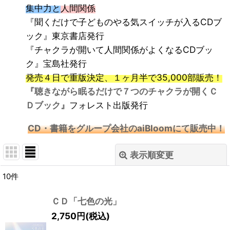
集中力と
人間関係
『聞くだけで子どものやる気スイッチが入るCDブ
ック』東京書店発行
『チャクラが開いて人間関係がよくなるCDブッ
ク』宝島社発行
発売４日で重版決定、１ヶ月半で35,000部販売！
『聴きながら眠るだけで７つのチャクラが開くＣ
Ｄブック』
フォレスト出版発行
CD・書籍をグループ会社のaiBloomにて販売中！
表示順変更
閉じる
10
件
表示数
:
ＣＤ「七色の光」
並び順
:
2,750
円
(税込)