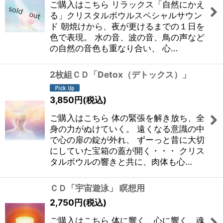
ご購入はこちら リラックス「自然にかえ
絞り込む
る」クリスタルボウルスペシャルサウン
ド 朝焼けから、夜が更けるまでの１日を
色で表現。 水の音、波の音、鳥の声など
の自然の音色も重なり合い、 心…
2枚組ＣＤ「Detox（デトックス）」
3,850
円
(税込)
ご購入はこちら 体の緊張を解き放ち、全
身の力がぬけていく。 遠くなる意識の中
で心の扉の錠が外れ、 ずーっと昔に大切
にしていた宝箱の蓋が開く・・・ クリス
タルボウルの響きと共に、肉体も心…
ＣＤ「宇宙遊泳」 瞑想用
2,750
円
(税込)
ご購入はこちら 体に響く、心に響く、魂