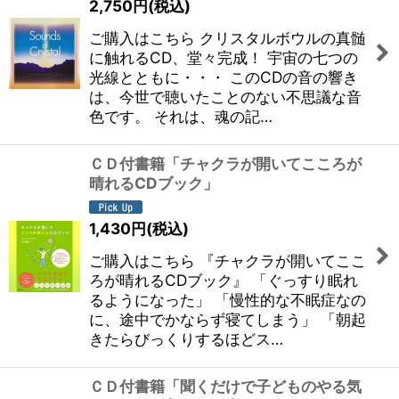
2,750
円
(税込)
ご購入はこちら クリスタルボウルの真髄
に触れるCD、堂々完成！ 宇宙の七つの
光線とともに・・・ このCDの音の響き
は、今世で聴いたことのない不思議な音
色です。 それは、魂の記…
ＣＤ付書籍「チャクラが開いてこころが
晴れるCDブック」
1,430
円
(税込)
ご購入はこちら 『チャクラが開いてここ
ろが晴れるCDブック』 「ぐっすり眠れ
るようになった」 「慢性的な不眠症なの
に、途中でかならず寝てしまう」 「朝起
きたらびっくりするほどス…
ＣＤ付書籍「聞くだけで子どものやる気