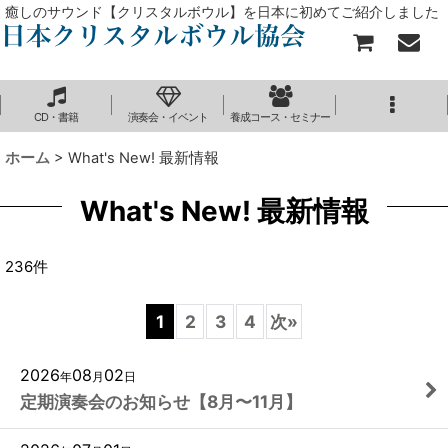
癒しのサウンド【クリスタルボウル】を日本に初めてご紹介しました
CD・書籍
演奏会・イベント
養成コース・セミナー
ホーム
>
What's New! 最新情報
What's New! 最新情報
236
件
1
2
3
4
次
»
2026
08
02
年
月
日
定期演奏会のお知らせ【8月〜11月】