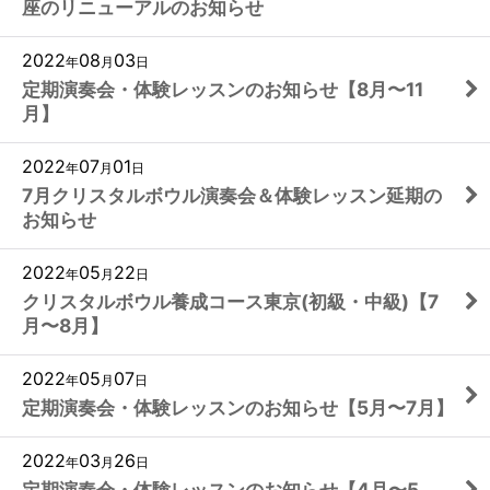
座のリニューアルのお知らせ
2022
08
03
年
月
日
定期演奏会・体験レッスンのお知らせ【8月〜11
月】
2022
07
01
年
月
日
7月クリスタルボウル演奏会＆体験レッスン延期の
お知らせ
2022
05
22
年
月
日
クリスタルボウル養成コース東京(初級・中級)【7
月〜8月】
2022
05
07
年
月
日
定期演奏会・体験レッスンのお知らせ【5月〜7月】
2022
03
26
年
月
日
定期演奏会・体験レッスンのお知らせ【4月〜5