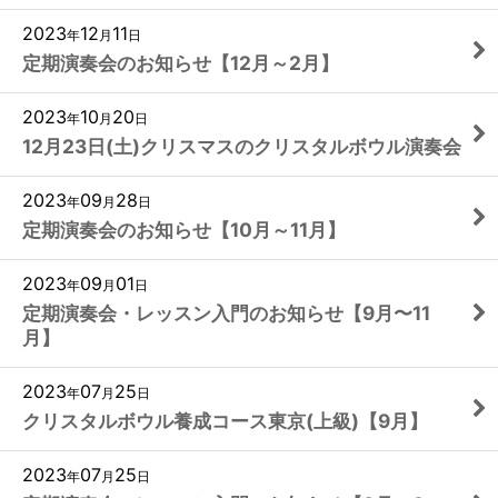
2023
12
11
年
月
日
定期演奏会のお知らせ【12月～2月】
2023
10
20
年
月
日
12月23日(土)クリスマスのクリスタルボウル演奏会
2023
09
28
年
月
日
定期演奏会のお知らせ【10月～11月】
2023
09
01
年
月
日
定期演奏会・レッスン入門のお知らせ【9月〜11
月】
2023
07
25
年
月
日
クリスタルボウル養成コース東京(上級)【9月】
2023
07
25
年
月
日