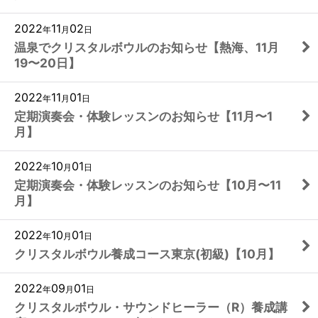
2022
11
02
年
月
日
温泉でクリスタルボウルのお知らせ【熱海、11月
19〜20日】
2022
11
01
年
月
日
定期演奏会・体験レッスンのお知らせ【11月〜1
月】
2022
10
01
年
月
日
定期演奏会・体験レッスンのお知らせ【10月〜11
月】
2022
10
01
年
月
日
クリスタルボウル養成コース東京(初級)【10月】
2022
09
01
年
月
日
クリスタルボウル・サウンドヒーラー（R）養成講