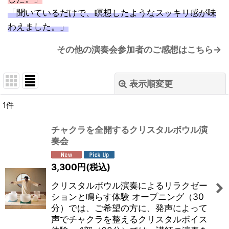
「聞いているだけで、瞑想したようなスッキリ感が味
わえました。」
その他の演奏会参加者のご感想はこちら→
表示順変更
閉じる
1
件
表示数
:
チャクラを全開するクリスタルボウル演
奏会
並び順
:
3,300
円
(税込)
絞り込む
クリスタルボウル演奏によるリラクゼー
ションと鳴らす体験 オープニング（30
分）では、ご希望の方に、発声によって
声でチャクラを整えるクリスタルボイス