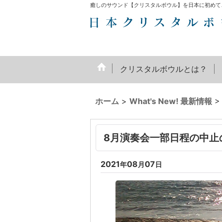
癒しのサウンド【クリスタルボウル】を日本に初めて
クリスタルボウルとは？
ホーム
>
What's New! 最新情報
>
8月演奏会一部日程の中止
2021
08
07
年
月
日