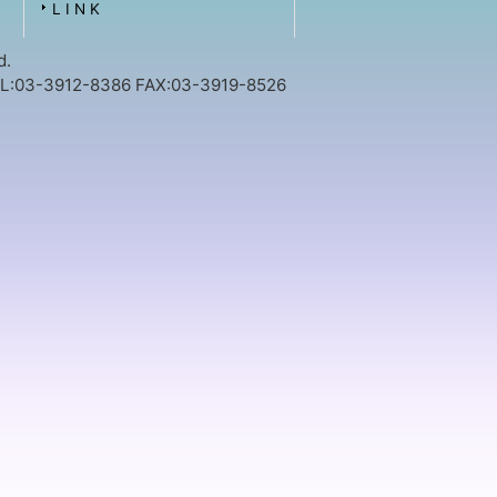
L I N K
d.
912-8386 FAX:03-3919-8526