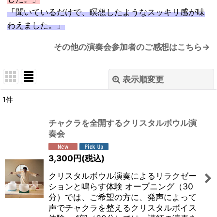
「聞いているだけで、瞑想したようなスッキリ感が味
わえました。」
その他の演奏会参加者のご感想はこちら→
表示順変更
閉じる
1
件
表示数
:
チャクラを全開するクリスタルボウル演
奏会
並び順
:
3,300
円
(税込)
絞り込む
クリスタルボウル演奏によるリラクゼー
ションと鳴らす体験 オープニング（30
分）では、ご希望の方に、発声によって
声でチャクラを整えるクリスタルボイス